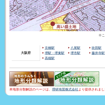
※こ
京橋駅
八尾駅
吹田駅
大阪府
堺駅・堺東駅
堺市駅
藤井寺駅
高槻駅
本地形分類解説のページは、
理研地質株式会社
より提供されまし